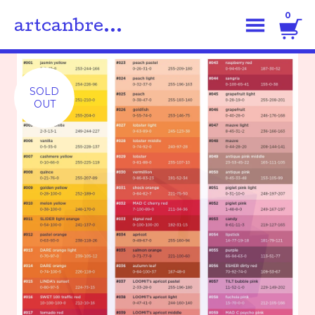
0
artcanbre...
SOLD
OUT