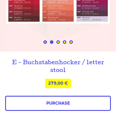
E - Buchstabenhocker / letter
stool
279,00
€
PURCHASE