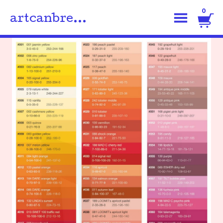
0
artcanbre...