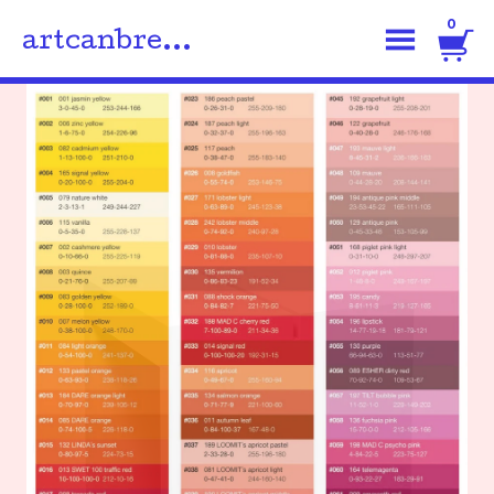
0
artcanbre...