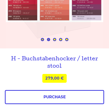
H - Buchstabenhocker / letter
stool
279,00
€
PURCHASE