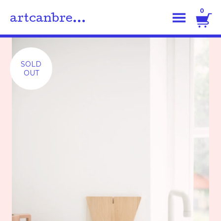
0
artcanbre...
SOLD
OUT