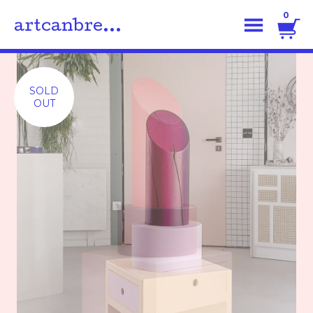
0
artcanbre...
SOLD
OUT